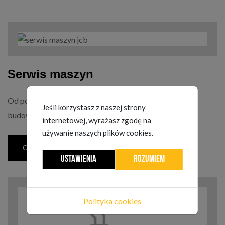
Serwis maszyn
Od ponad 20 lat zajmujemy się serwisem maszyn
MOD_JBCOOKIES_LANG_HEADER_DEFAULT
Jeśli korzystasz z naszej strony
budowlanych JCB
internetowej, wyrażasz zgodę na
używanie naszych plików cookies.
CZYTAJ WIĘCEJ...
USTAWIENIA
ROZUMIEM
Polityka cookies