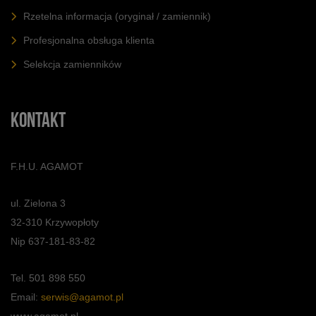
Rzetelna informacja (oryginał / zamiennik)
Profesjonalna obsługa klienta
Selekcja zamienników
KONTAKT
F.H.U. AGAMOT
ul. Zielona 3
32-310 Krzywopłoty
Nip 637-181-83-82
Tel. 501 898 550
Email:
serwis@agamot.pl
www.agamot.pl